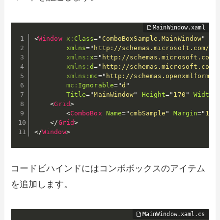
<
Window
x:
Class
=
"
ComboBoxSample.MainWindow
"
xmlns
=
"
http://schemas.microsoft.com/wi
xmlns:
x
=
"
http://schemas.microsoft.com/
xmlns:
d
=
"
http://schemas.microsoft.com/
xmlns:
mc
=
"
http://schemas.openxmlformat
mc:
Ignorable
=
"
d
"
Title
=
"
MainWindow
"
Height
=
"
170
"
Width
=
<
Grid
>
<
ComboBox
Name
=
"
cmbSample
"
Margin
=
"
10,
</
Grid
>
</
Window
>
コードビハインドにはコンボボックスのアイテム
を追加します。