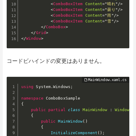
<
ComboBoxItem
Content
=
"
晴れ
"
/>
<
ComboBoxItem
Content
=
"
曇り
"
/>
<
ComboBoxItem
Content
=
"
雨
"
/>
<
ComboBoxItem
Content
=
"
雪
"
/>
</
ComboBox
>
</
Grid
>
</
Window
>
コードビハインドの変更はありません。
using
 System
.
Windows
;
namespace
{
public
partial
class
MainWindow
:
Window
{
public
MainWindow
(
)
{
InitializeComponent
(
)
;