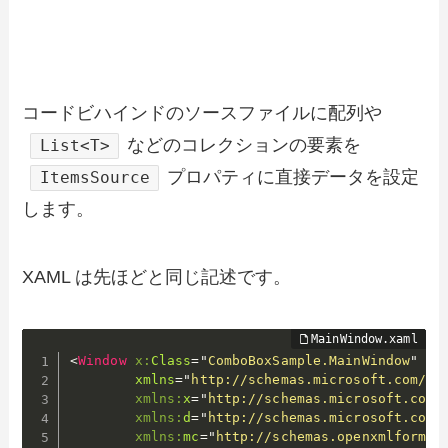
コードビハインドのソースファイルに配列や
などのコレクションの要素を
List<T>
プロパティに直接データを設定
ItemsSource
します。
XAML は先ほどと同じ記述です。
<
Window
x:
Class
=
"
ComboBoxSample.MainWindow
"
xmlns
=
"
http://schemas.microsoft.com/wi
xmlns:
x
=
"
http://schemas.microsoft.com/
xmlns:
d
=
"
http://schemas.microsoft.com/
xmlns:
mc
=
"
http://schemas.openxmlformat