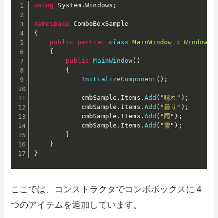
using
 System
.
Windows
;
namespace
{
public
partial
class
MainWindow
:
Window
{
public
MainWindow
(
)
{
InitializeComponent
(
)
;
            cmbSample
.
Items
.
Add
(
"晴れ"
)
;
            cmbSample
.
Items
.
Add
(
"曇り"
)
;
            cmbSample
.
Items
.
Add
(
"雨"
)
;
            cmbSample
.
Items
.
Add
(
"雪"
)
;
}
}
}
ここでは、コンストラクタでコンボボックスに４
つのアイテムを追加しています。