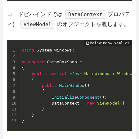
コードビハインドでは
プロパテ
DataContext
ィに
のオブジェクトを渡します。
ViewModel
using
 System
.
Windows
;
namespace
{
public
partial
class
MainWindow
:
Window
{
public
MainWindow
(
)
{
InitializeComponent
(
)
;
            DataContext 
=
new
ViewModel
(
)
;
}
}
}