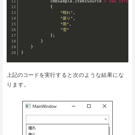
            cmbSample
.
ItemsSource 
=
new
string
{
"晴れ"
,
"曇り"
,
"雨"
,
"雪"
}
;
}
}
}
上記のコードを実
行すると次のような結果にな
ります。