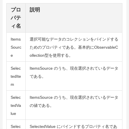
プロ
説明
パテ
ィ名
Items
選択可能なデータのコレクションをバインドする
Sourc
ためのプロパティである。
基本的にObservableC
e
ollection型を使用する。
Selec
ItemsSource のうち、現在選択されているデータ
tedIte
である。
m
Selec
ItemsSource のうち、現在選択されているデータ
tedVa
の値である。
lue
Selec
SelectedValue にバインドするプロパティ名であ