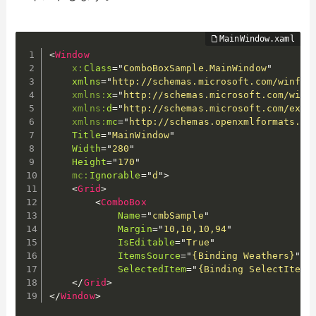
<
Window
x:
Class
=
"
ComboBoxSample.MainWindow
"
xmlns
=
"
http://schemas.microsoft.com/winfx/
xmlns:
x
=
"
http://schemas.microsoft.com/winf
xmlns:
d
=
"
http://schemas.microsoft.com/expr
xmlns:
mc
=
"
http://schemas.openxmlformats.or
Title
=
"
MainWindow
"
Width
=
"
280
"
Height
=
"
170
"
mc:
Ignorable
=
"
d
"
>
<
Grid
>
<
ComboBox
Name
=
"
cmbSample
"
Margin
=
"
10,10,10,94
"
IsEditable
=
"
True
"
ItemsSource
=
"
{Binding Weathers}
"
SelectedItem
=
"
{Binding SelectItem}
</
Grid
>
</
Window
>