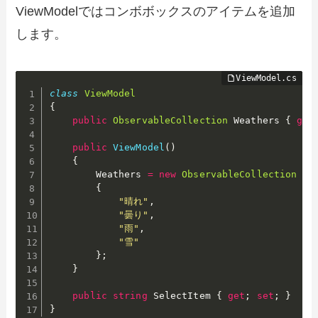
ViewModelではコンボボックスのアイテムを追加
します。
class
ViewModel
{
public
ObservableCollection
 Weathers 
{
get
public
ViewModel
(
)
{
        Weathers 
=
new
ObservableCollection
{
"晴れ"
,
"曇り"
,
"雨"
,
"雪"
}
;
}
public
string
 SelectItem 
{
get
;
set
;
}
}