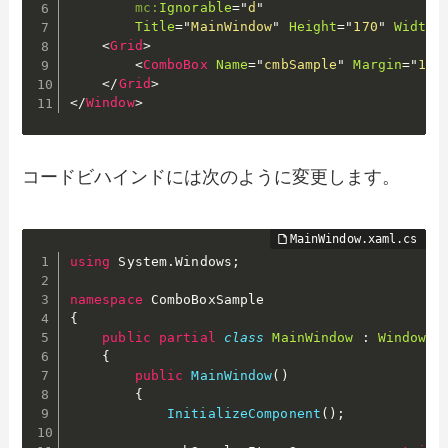
mc:
Ignorable
=
"
d
"
Title
=
"
MainWindow
"
Height
=
"
170
"
Width
=
<
Grid
>
<
ComboBox
Name
=
"
cmbSample
"
Margin
=
"
10,
</
Grid
>
</
Window
>
コードビハインドには次のように変更します。
using
 System
.
Windows
;
namespace
{
public
partial
class
MainWindow
:
Window
{
public
MainWindow
(
)
{
InitializeComponent
(
)
;