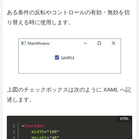
ある条件の反転やコントロールの有効・無効を切
り替える時に使用します。
上図のチェックボックスは次のように XAML へ記
述します。
<
CheckBox
Width
=
"
100
"
Height
=
"
40
"