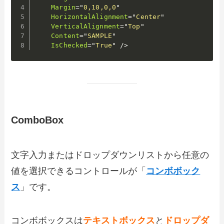
Margin
=
"
0,10,0,0
"
HorizontalAlignment
=
"
Center
"
VerticalAlignment
=
"
Top
"
Content
=
"
SAMPLE
"
IsChecked
=
"
True
"
/>
ComboBox
文字入力またはドロップダウンリストから任意の
値を選択できるコントロールが「
コンボボック
ス
」です。
コンボボックスは
テキストボックス
と
ドロップダ