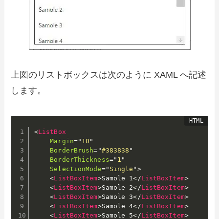
上図のリストボックスは次のように XAML へ記述
します。
<
ListBox
Margin
=
"
10
"
BorderBrush
=
"
#383838
"
BorderThickness
=
"
1
"
SelectionMode
=
"
Single
"
>
<
ListBoxItem
>
Samole 1
</
ListBoxItem
>
<
ListBoxItem
>
Samole 2
</
ListBoxItem
>
<
ListBoxItem
>
Samole 3
</
ListBoxItem
>
<
ListBoxItem
>
Samole 4
</
ListBoxItem
>
<
ListBoxItem
>
Samole 5
</
ListBoxItem
>