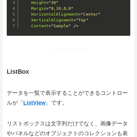
Height
=
"
30
"
Margin
=
"
0,10,0,0
"
HorizontalAlignment
=
"
Center
"
VerticalAlignment
=
"
Top
"
Content
=
"
Sample
"
/>
ListBox
データを一覧で表示することができるコントロー
ルが「
ListView
」です。
リストボックスは文字列だけでなく、画像データ
やパネルなどのオブジェクトのコレクションも表