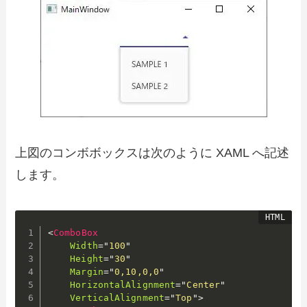
上図のコンボボックスは次のように XAML へ記述
します。
<
ComboBox
Width
=
"
100
"
Height
=
"
30
"
Margin
=
"
0,10,0,0
"
HorizontalAlignment
=
"
Center
"
VerticalAlignment
=
"
Top
"
>