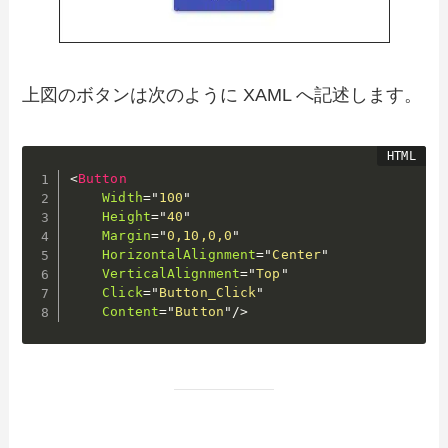
上図のボタンは次のように XAML へ記述します。
<
Button
Width
=
"
100
"
Height
=
"
40
"
Margin
=
"
0,10,0,0
"
HorizontalAlignment
=
"
Center
"
VerticalAlignment
=
"
Top
"
Click
=
"
Button_Click
"
Content
=
"
Button
"
/>