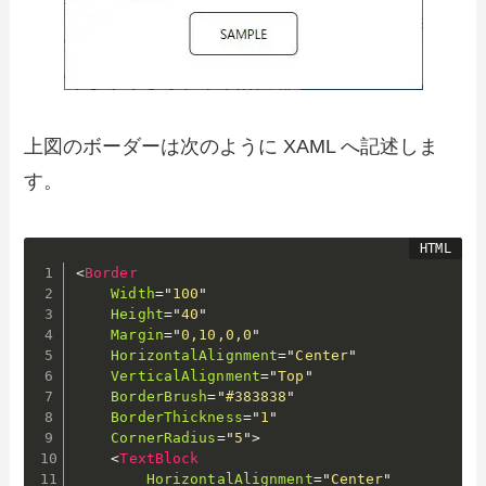
上図のボーダーは次のように XAML へ記述しま
す。
<
Border
Width
=
"
100
"
Height
=
"
40
"
Margin
=
"
0,10,0,0
"
HorizontalAlignment
=
"
Center
"
VerticalAlignment
=
"
Top
"
BorderBrush
=
"
#383838
"
BorderThickness
=
"
1
"
CornerRadius
=
"
5
"
>
<
TextBlock
HorizontalAlignment
=
"
Center
"