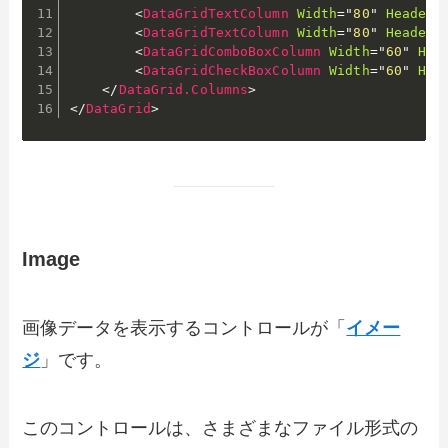
<
DataGridTextColumn
Width
=
"
80
"
Header
=
<
DataGridTextColumn
Width
=
"
80
"
Header
=
<
DataGridComboBoxColumn
Width
=
"
60
"
Hea
<
DataGridCheckBoxColumn
Width
=
"
60
"
Hea
</
DataGrid.Columns
>
</
DataGrid
>
Image
画像データを表示するコントロールが「
イメー
ジ
」です。
このコントロールは、さまざまなファイル形式の