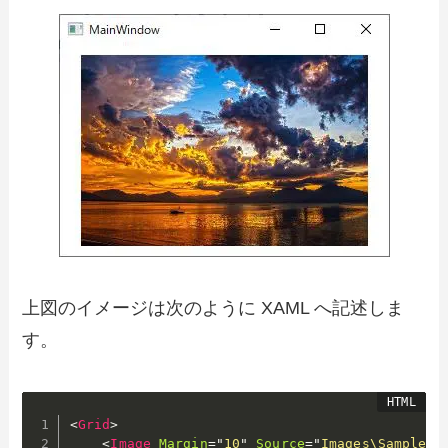
上図のイメージは次のように XAML へ記述しま
す。
<
Grid
>
<
Image
Margin
=
"
10
"
Source
=
"
Images\Sample.j