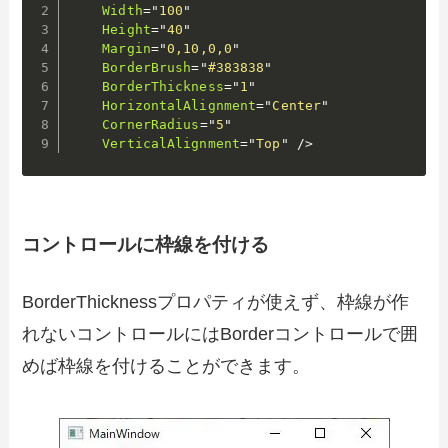
Width
=
"
100
"
Height
=
"
40
"
Margin
=
"
0,10,0,0
"
BorderBrush
=
"
#383838
"
BorderThickness
=
"
1
"
HorizontalAlignment
=
"
Center
"
CornerRadius
=
"
5
"
VerticalAlignment
=
"
Top
"
/>
コントロールに枠線を付ける
BorderThicknessプロパティが使えず、枠線が作
れないコントロールにはBorderコントロールで囲
めば枠線を付けることができます。