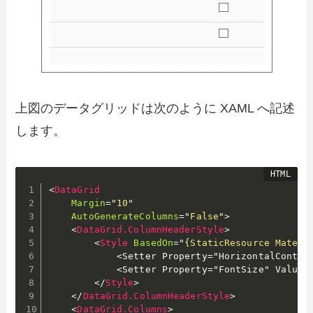
上図のデータグリッドは次のように XAML へ記述
します。
<
DataGrid
Margin
=
"
10
"
AutoGenerateColumns
=
"
False
"
>
<
DataGrid.ColumnHeaderStyle
>
<
Style
BasedOn
=
"
{StaticResource Materi
            <Setter Property=
"HorizontalConten
            <Setter Property=
"FontSize"
 Value=
</
Style
>
</
DataGrid.ColumnHeaderStyle
>
<
DataGrid.Columns
>