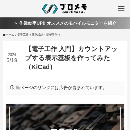
＞ 作業効率UP!! オススメのモバイルモニターを紹介
ホーム
電子工作
回路設計・基板設計
【電子工作 入門】カウントアッ
2024
プする表示基板を作ってみた
5/19
（KiCad）
当ページのリンクには広告が含まれています。