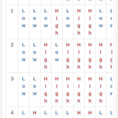
１
L
L
L
H
L
H
H
L
L
o
o
o
i
o
i
i
o
o
w
w
w
g
w
g
g
w
w
h
h
h
２
L
L
H
L
H
H
H
H
H
o
o
i
o
i
i
i
i
i
w
w
g
w
g
g
g
g
g
h
h
h
h
h
h
３
L
L
H
H
H
H
H
H
L
o
o
i
i
i
i
i
i
o
w
w
g
g
g
g
g
g
w
h
h
h
h
h
h
４
L
H
L
L
L
H
H
L
L