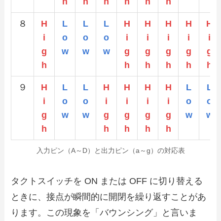
h
h
h
h
h
h
８
H
L
L
L
H
H
H
H
H
i
o
o
o
i
i
i
i
i
g
w
w
w
g
g
g
g
g
h
h
h
h
h
h
９
H
L
L
H
H
H
H
L
L
i
o
o
i
i
i
i
o
o
g
w
w
g
g
g
g
w
w
h
h
h
h
h
入力ピン（A～D）と出力ピン（a～g）の対応表
タクトスイッチを ON または OFF に切り替える
ときに、接点が瞬間的に開閉を繰り返すことがあ
ります。この現象を「バウンシング」と言いま