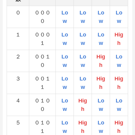
０
０００
Lo
Lo
Lo
Lo
０
w
w
w
w
１
０００
Lo
Lo
Lo
Hig
１
w
w
w
h
２
００１
Lo
Lo
Hig
Lo
０
w
w
h
w
３
００１
Lo
Lo
Hig
Hig
１
w
w
h
h
４
０１０
Lo
Hig
Lo
Lo
０
w
h
w
w
５
０１０
Lo
Hig
Lo
Hig
１
w
h
w
h