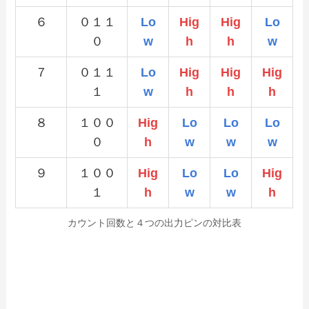
６
０１１
Lo
Hig
Hig
Lo
０
w
h
h
w
７
０１１
Lo
Hig
Hig
Hig
１
w
h
h
h
８
１００
Hig
Lo
Lo
Lo
０
h
w
w
w
９
１００
Hig
Lo
Lo
Hig
１
h
w
w
h
カウント回数と４つの出力ピンの対比表