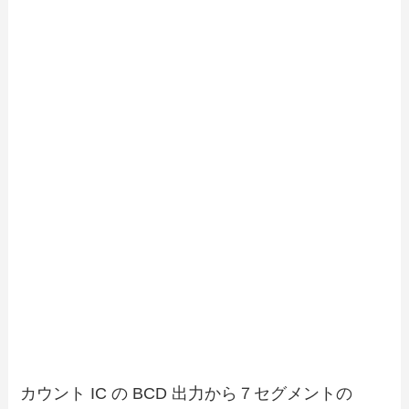
カウント IC の BCD 出力から７セグメントの