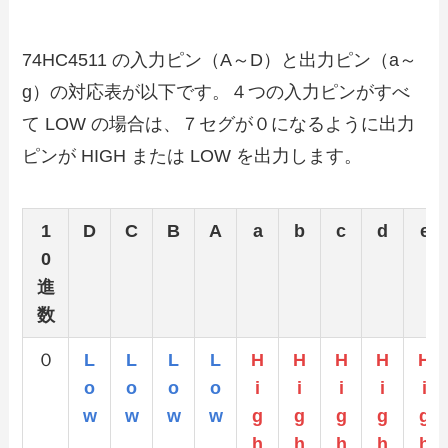
74HC4511 の入力ピン（A～D）と出力ピン（a～
g）の対応表が以下です。４つの入力ピンがすべ
て LOW の場合は、７セグが０になるように出力
ピンが HIGH または LOW を出力します。
1
D
C
B
A
a
b
c
d
e
0
進
数
０
L
L
L
L
H
H
H
H
H
o
o
o
o
i
i
i
i
i
w
w
w
w
g
g
g
g
g
h
h
h
h
h