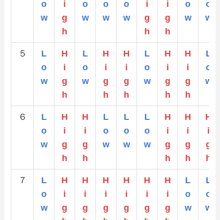
o
i
o
o
o
i
i
o
o
w
g
w
w
w
g
g
w
w
h
h
h
５
L
H
L
H
H
L
H
H
L
o
i
o
i
i
o
i
i
o
w
g
w
g
g
w
g
g
w
h
h
h
h
h
６
L
H
H
L
L
L
H
H
H
o
i
i
o
o
o
i
i
i
w
g
g
w
w
w
g
g
g
h
h
h
h
h
７
L
H
H
H
H
H
H
L
L
o
i
i
i
i
i
i
o
o
w
g
g
g
g
g
g
w
w