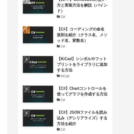
方と実装方法を解説（バイン
ド）
C#
【C#】コーディングの命名
規則を紹介（クラス名、メソ
ッド名、変数名）
C#
【KiCad】シンボルやフット
プリントをライブラリに追加
する方法
KiCad
【C#】Chartコントロールを
使ってグラフを作成する方法
C#
【C#】JSONファイルを読み
込み（デシリアライズ）する
方法を紹介
C#