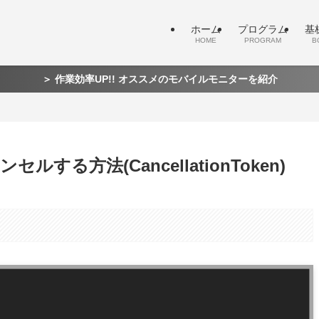
ホーム
プログラム
基
HOME
PROGRAM
B
＞ 作業効率UP!! オススメのモバイルモニターを紹介
する方法(CancellationToken)
。