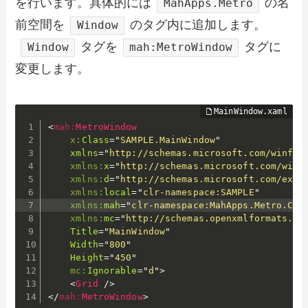
を行います。具体的には
の名
MahApps.Metro
前空間を
のタグ内に追加します。
Window
タグを
タグに
Window
mah:MetroWindow
変更します。
<
mah:
MetroWindow
x:
Class
=
"
SAMPLE.MainWindow
"
xmlns
=
"
http://schemas.microsoft.com/winfx/
xmlns:
x
=
"
http://schemas.microsoft.com/winf
xmlns:
d
=
"
http://schemas.microsoft.com/expr
xmlns:
local
=
"
clr-namespace:SAMPLE
"
xmlns:
mah
=
"
clr-namespace:MahApps.Metro.Con
xmlns:
mc
=
"
http://schemas.openxmlformats.or
Title
=
"
MainWindow
"
Width
=
"
800
"
Height
=
"
450
"
mc:
Ignorable
=
"
d
"
>
<
Grid
/>
</
mah:
MetroWindow
>