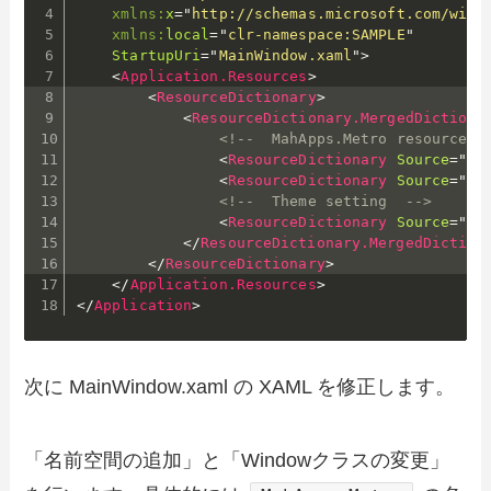
xmlns:
x
=
"
http://schemas.microsoft.com/winf
xmlns:
local
=
"
clr-namespace:SAMPLE
"
StartupUri
=
"
MainWindow.xaml
"
>
<
Application.Resources
>
<
ResourceDictionary
>
<
ResourceDictionary.MergedDictiona
<!--  MahApps.Metro resource d
<
ResourceDictionary
Source
=
"
pa
<
ResourceDictionary
Source
=
"
pa
<!--  Theme setting  -->
<
ResourceDictionary
Source
=
"
pa
</
ResourceDictionary.MergedDiction
</
ResourceDictionary
>
</
Application.Resources
>
</
Application
>
次に MainWindow.xaml の XAML を修正します。
「名前空間の追加」と「Windowクラスの変更」