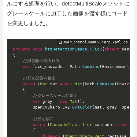
ルにする処理を行い、detectMultiScaleメソッドに
グレースケールに加工した画像を渡す様にコード
を変更しました。
private
void
btnDetectionImage_Click
(
object
 sender
{
//識別器の読み込み
var
 face_cascade 
=
 Path
.
Combine
(
Environment
.
Ge
//顔の矩形を抽出
using
(
Mat
 mat 
=
new
Mat
(
Path
.
Combine
(
Environm
{
//グレースケールに加工
var
 gray 
=
new
Mat
(
)
;
        OpenCvSharp
.
Cv2
.
CvtColor
(
mat
,
 gray
,
 OpenCv
//顔を検知
using
(
CascadeClassifier
 cascade 
=
new
Cas
{
foreach
(
OpenCvSharp
.
Rect
 rectFace 
in
 