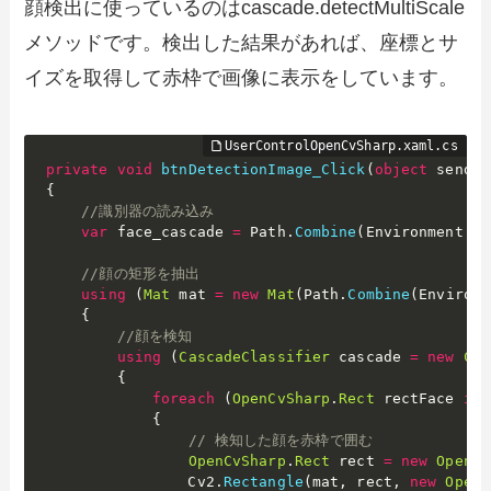
顔検出に使っているのはcascade.detectMultiScale
メソッドです。検出した結果があれば、座標とサ
イズを取得して赤枠で画像に表示をしています。
private
void
btnDetectionImage_Click
(
object
 sender
{
//識別器の読み込み
var
 face_cascade 
=
 Path
.
Combine
(
Environment
.
Ge
//顔の矩形を抽出
using
(
Mat
 mat 
=
new
Mat
(
Path
.
Combine
(
Environm
{
//顔を検知
using
(
CascadeClassifier
 cascade 
=
new
Cas
{
foreach
(
OpenCvSharp
.
Rect
 rectFace 
in
 
{
// 検知した顔を赤枠で囲む
OpenCvSharp
.
Rect
 rect 
=
new
OpenCv
                Cv2
.
Rectangle
(
mat
,
 rect
,
new
OpenC