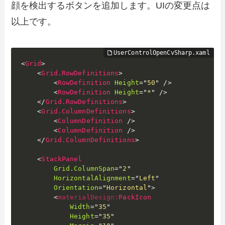
顔を検出するボタンを追加します。UIの変更点は
以上です。
<
Grid
>
<
Grid.RowDefinitions
>
<
RowDefinition
Height
=
"
50
"
/>
<
RowDefinition
Height
=
"
*
"
/>
</
Grid.RowDefinitions
>
<
Grid.ColumnDefinitions
>
<
ColumnDefinition
/>
<
ColumnDefinition
/>
</
Grid.ColumnDefinitions
>
<
StackPanel
Grid.ColumnSpan
=
"
2
"
HorizontalAlignment
=
"
Left
"
Orientation
=
"
Horizontal
"
>
<
materialDesign:
PackIcon
Width
=
"
35
"
Height
=
"
35
"