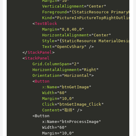
Margin
=
"
10
"
VerticalAlignment
=
"
Center
"
Foreground
=
"
{StaticResource PrimaryHue
Kind
=
"
PictureInPictureTopRightOutline
"
<
TextBlock
Margin
=
"
0,0,40,0
"
HorizontalAlignment
=
"
Center
"
Style
="
{
StaticResource MaterialDesignH
Text
=
"
OpenCvSharp
"
/>
</
StackPanel
>
<
StackPanel
Grid.ColumnSpan
=
"
2
"
HorizontalAlignment
=
"
Right
"
Orientation
=
"
Horizontal
"
>
<
Button
x:
Name
=
"
btnGetImage
"
Width
=
"
60
"
Margin
=
"
10,0
"
Click
=
"
btnGetImage_Click
"
Content
=
"
取得
"
/>
        <Button

            x:Name="btnProcessImage"

            Width="60"

            Margin="10,0"
