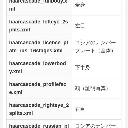
haarcascade_fullbody.x
全身
ml
haarcascade_lefteye_2s
左目
plits.xml
haarcascade_licence_pl
ロシアのナンバー
ate_rus_16stages.xml
プレート（全体）
haarcascade_lowerbod
下半身
y.xml
haarcascade_profilefac
顔（証明写真）
e.xml
haarcascade_righteye_2
右目
splits.xml
haarcascade_russian_pl
ロシアのナンバー