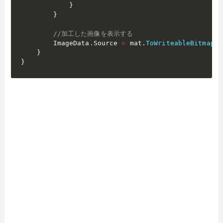
}
}
//加工した画像を表示する
        ImageData
.
Source 
=
 mat
.
ToWriteableBitmap
(
)
}
}