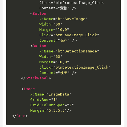
            Click="btnProcessImage_Click

            Content="変換" />

<
Button
x:
Name
=
"
btnSaveImage
"
Width
=
"
60
"
Margin
=
"
10,0
"
Click
=
"
btnSaveImage_Click
"
Content
=
"
保存
"
/>
<
Button
x:
Name
=
"
btnDetectionImage
"
Width
=
"
60
"
Margin
=
"
10,0
"
Click
=
"
btnDetectionImage_Click
"
Content
=
"
検出
"
/>
</
StackPanel
>
<
Image
x:
Name
=
"
ImageData
"
Grid.Row
=
"
1
"
Grid.ColumnSpan
=
"
2
"
Margin
=
"
5,5,5,5
"
/>
</
Grid
>