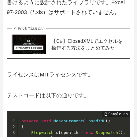
書けるように設計されたライブラリです。Excel
97-2003（*.xls）はサポートされていません。
あわせて読みたい
【C#】ClosedXMLでエクセルを
操作する方法をまとめてみた
ライセンスはMITライセンスです。
テストコードは以下の通りです。
private
void
MesasurementClosedXML
(
)
{
Stopwatch
 stopwatch 
=
new
Stopwatch
(
)
;