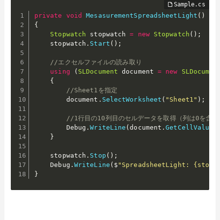
private
void
MesasurementSpreadsheetLight
(
)
{
Stopwatch
 stopwatch 
=
new
Stopwatch
(
)
;
    stopwatch
.
Start
(
)
;
//エクセルファイルの読み取り
using
(
SLDocument
 document 
=
new
SLDocumen
{
//Sheet1を指定
        document
.
SelectWorksheet
(
"Sheet1"
)
;
//1行目の10列目のセルデータを取得（列は0を含
        Debug
.
WriteLine
(
document
.
GetCellValueA
}
    stopwatch
.
Stop
(
)
;
    Debug
.
WriteLine
(
$
"SpreadsheetLight: {stopw
}