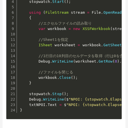
    stopwatch
.
Start
(
)
;
using
(
FileStream
 stream 
=
 File
.
OpenRead
(
"
{
//エクセルファイルの読み取り
var
 workbook 
=
new
XSSFWorkbook
(
stream
//Sheet1を指定
ISheet
 worksheet 
=
 workbook
.
GetSheet
(
"
//1行目の10列目のセルデータを取得（行は0を含
        Debug
.
WriteLine
(
worksheet
.
GetRow
(
0
)
.
Ce
//ファイルを閉じる
        workbook
.
Close
(
)
;
}
    stopwatch
.
Stop
(
)
;
    Debug
.
WriteLine
(
$
"NPOI: {stopwatch.Elapsed
    txtNPOI
.
Text 
=
 $
"NPOI: {stopwatch.ElapsedM
}