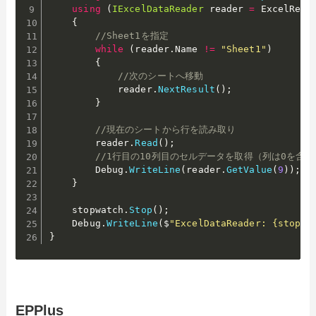
using
(
IExcelDataReader
 reader 
=
 ExcelRead
{
//Sheet1を指定
while
(
reader
.
Name 
!=
"Sheet1"
)
{
//次のシートへ移動
            reader
.
NextResult
(
)
;
}
//現在のシートから行を読み取り
        reader
.
Read
(
)
;
//1行目の10列目のセルデータを取得（列は0を含む
        Debug
.
WriteLine
(
reader
.
GetValue
(
9
)
)
;
}
    stopwatch
.
Stop
(
)
;
    Debug
.
WriteLine
(
$
"ExcelDataReader: {stopwa
}
EPPlus