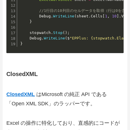
//1行目の10列目のセルデータを取得（行は0を含
        Debug
.
WriteLine
(
sheet
.
Cells
[
1
,
10
]
.
Val
}
    stopwatch
.
Stop
(
)
;
    Debug
.
WriteLine
(
$
"EPPlus: {stopwatch.Elaps
}
ClosedXML
ClosedXML
はMicrosoft の純正 API である
「Open XML SDK」のラッパーです。
Excel の操作に特化しており、直感的にコードが