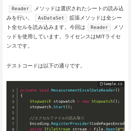
メソッドは選択されたシートの読み込
Reader
みを行い、
拡張メソッドは全シー
AsDataSet
ト全セルを読み込みます。今回は
メソ
Reader
ッドを使用しています。ライセンスはMITライセ
ンスです。
テストコードは以下の通りです。
private
void
MesasurementExcelDataReader
(
)
{
Stopwatch
 stopwatch 
=
new
Stopwatch
(
)
;
    stopwatch
.
Start
(
)
;
//エクセルファイルの読み取り
    Encoding
.
RegisterProvider
(
CodePagesEncodin
using
(
FileStream
 stream 
=
 File
.
Open
(
@"Sam