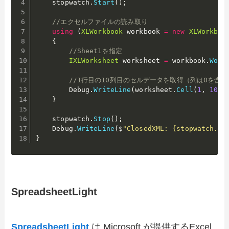
    stopwatch
.
Start
(
)
;
//エクセルファイルの読み取り
using
(
XLWorkbook
 workbook 
=
new
XLWorkboo
{
//Sheet1を指定
IXLWorksheet
 worksheet 
=
 workbook
.
Work
//1行目の10列目のセルデータを取得（列は0を含
        Debug
.
WriteLine
(
worksheet
.
Cell
(
1
,
10
)
.
}
    stopwatch
.
Stop
(
)
;
    Debug
.
WriteLine
(
$
"ClosedXML: {stopwatch.El
}
SpreadsheetLight
SpreadsheetLight
は Microsoft が提供するExcel