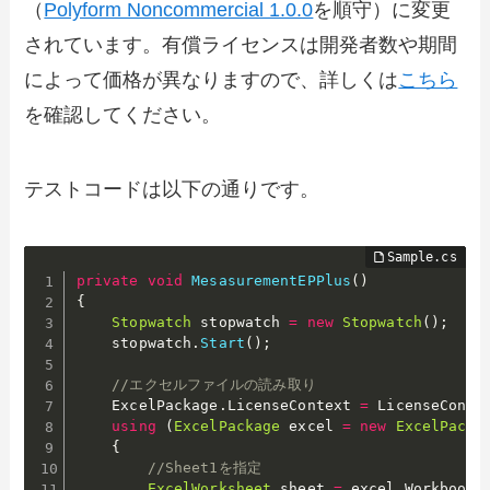
（
Polyform Noncommercial 1.0.0
を順守）に変更
されています。有償ライセンスは開発者数や期間
によって価格が異なりますので、詳しくは
こちら
を確認してください。
テストコードは以下の通りです。
private
void
MesasurementEPPlus
(
)
{
Stopwatch
 stopwatch 
=
new
Stopwatch
(
)
;
    stopwatch
.
Start
(
)
;
//エクセルファイルの読み取り
    ExcelPackage
.
LicenseContext 
=
 LicenseConte
using
(
ExcelPackage
 excel 
=
new
ExcelPacka
{
//Sheet1を指定
ExcelWorksheet
 sheet 
=
 excel
.
Workbook
.