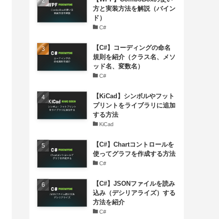
方と実装方法を解説（バイン
ド）
C#
【C#】コーディングの命名
規則を紹介（クラス名、メソ
ッド名、変数名）
C#
【KiCad】シンボルやフット
プリントをライブラリに追加
する方法
KiCad
【C#】Chartコントロールを
使ってグラフを作成する方法
C#
【C#】JSONファイルを読み
込み（デシリアライズ）する
方法を紹介
C#