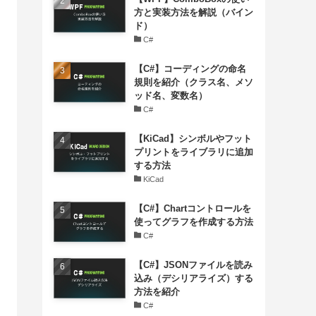
方と実装方法を解説（バイン
ド）
C#
【C#】コーディングの命名
規則を紹介（クラス名、メソ
ッド名、変数名）
C#
【KiCad】シンボルやフット
プリントをライブラリに追加
する方法
KiCad
【C#】Chartコントロールを
使ってグラフを作成する方法
C#
【C#】JSONファイルを読み
込み（デシリアライズ）する
方法を紹介
C#