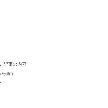
記事の内容
った理由
つ