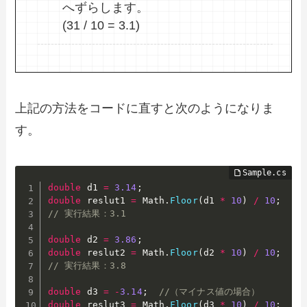
へずらします。
(31 / 10 = 3.1)
上記の方法をコードに直すと次のようになりま
す。
double
 d1 
=
3.14
;
double
 reslut1 
=
 Math
.
Floor
(
d1 
*
10
)
/
10
;
// 実行結果：3.1
double
 d2 
=
3.86
;
double
 reslut2 
=
 Math
.
Floor
(
d2 
*
10
)
/
10
;
// 実行結果：3.8
double
 d3 
=
-
3.14
;
//（マイナス値の場合）
double
 reslut3 
=
 Math
.
Floor
(
d3 
*
10
)
/
10
;