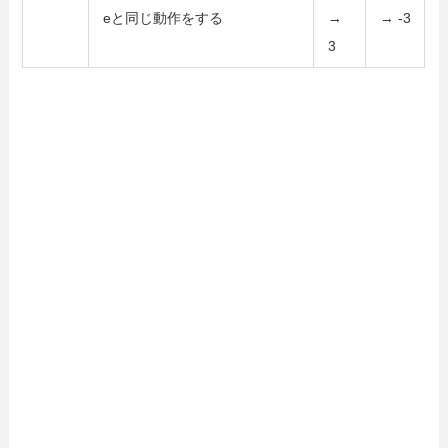
eと同じ動作をする
→
→ -3
3