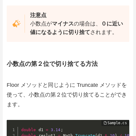
注意点
小数点が
マイナス
の場合は、
０に近い
値になるように切り捨て
されます。
小数点の第２位で切り捨てる方法
Floor メソッドと同じように Truncate メソッドを
使って、小数点の第２位で切り捨てることができ
ます。
double
 d1 
=
3.14
;
double
 reslut1 
=
 Math
.
Truncate
(
d1 
*
10
)
/
10
;