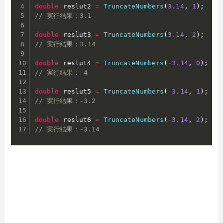
double
 reslut2 
=
TruncateNumbers
(
3.14
,
1
)
;
/
// 実行結果：3.1
double
 reslut3 
=
TruncateNumbers
(
3.14
,
2
)
;
/
// 実行結果：3.14
double
 reslut4 
=
TruncateNumbers
(
-
3.14
,
0
)
;
/
// 実行結果：-4
double
 reslut5 
=
TruncateNumbers
(
-
3.14
,
1
)
;
/
// 実行結果：-3.2
double
 reslut6 
=
TruncateNumbers
(
-
3.14
,
2
)
;
/
// 実行結果：-3.14