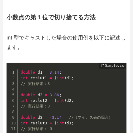
小数点の第１位で切り捨てる方法
int 型でキャストした場合の使用例を以下に記述し
ます。
double
 d1 
=
3.14
;
int
 reslut1 
=
(
int
)
d1
;
// 実行結果：3
double
 d2 
=
3.86
;
int
 reslut2 
=
(
int
)
d2
;
// 実行結果：3
double
 d3 
=
-
3.14
;
//（マイナス値の場合）
int
 reslut3 
=
(
int
)
d3
;
// 実行結果：-3