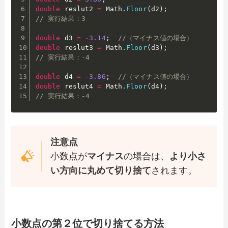
double
 reslut2 
=
 Math
.
Floor
(
d2
)
;
// 実行結果：3
double
 d3 
=
-
3.14
;
//（マイナス値の場合）
double
 reslut3 
=
 Math
.
Floor
(
d3
)
;
// 実行結果：-4
double
 d4 
=
-
3.86
;
//（マイナス値の場合）
double
 reslut4 
=
 Math
.
Floor
(
d4
)
;
// 実行結果：-4
注意点
小数点が
マイナス
の場合は、
より小さ
い方向に丸めて切り捨て
されます。
小数点の第２位で切り捨てる方法