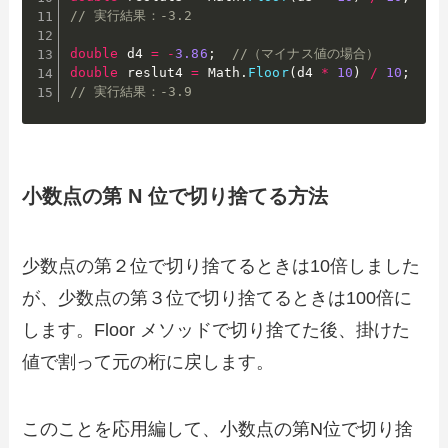
// 実行結果：-3.2
double
 d4 
=
-
3.86
;
//（マイナス値の場合）
double
 reslut4 
=
 Math
.
Floor
(
d4 
*
10
)
/
10
;
// 実行結果：-3.9
小数点の第 N 位で切り捨てる方法
少数点の第２位で切り捨てるときは10倍しました
が、少数点の第３位で切り捨てるときは100倍に
します。Floor メソッドで切り捨てた後、掛けた
値で割って元の桁に戻します。
このことを応用編して、小数点の第N位で切り捨