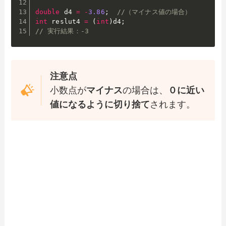
double
 d4 
=
-
3.86
;
//（マイナス値の場合）
int
 reslut4 
=
(
int
)
d4
;
// 実行結果：-3
注意点
小数点が
マイナス
の場合は、
０に近い
値になるように切り捨て
されます。