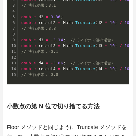
// 実行結果：3.1
double
 d2 
=
3.86
;
double
 reslut2 
=
 Math
.
Truncate
(
d2 
*
10
)
/
10
;
// 実行結果：3.8
double
 d3 
=
-
3.14
;
//（マイナス値の場合）
double
 reslut3 
=
 Math
.
Truncate
(
d3 
*
10
)
/
10
;
// 実行結果：-3.1
double
 d4 
=
-
3.86
;
//（マイナス値の場合）
double
 reslut4 
=
 Math
.
Truncate
(
d4 
*
10
)
/
10
;
// 実行結果：-3.8
小数点の第 N 位で切り捨てる方法
Floor メソッドと同じように Truncate メソッドを