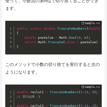
使って、小数点の第N位で切り捨てることができ
ます。
public
static
double
TruncateNumbers
(
double
va
{
double
 powValue 
=
 Math
.
Pow
(
10
,
 n
)
;
return
 Math
.
Truncate
(
value
*
 powValue
)
/
 p
}
このメソッドで小数の切り捨てを実行すると次の
ようになります。
double
 reslut1 
=
TruncateNumbers
(
3.14
,
0
)
;
/
// 実行結果：3
double
 reslut2 
=
TruncateNumbers
(
3.14
,
1
)
;
/