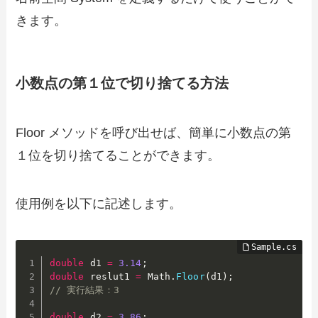
きます。
小数点の第１位で切り捨てる方法
Floor メソッドを呼び出せば、簡単に小数点の第
１位を切り捨てることができます。
使用例を以下に記述します。
double
 d1 
=
3.14
;
double
 reslut1 
=
 Math
.
Floor
(
d1
)
;
// 実行結果：3
double
 d2 
=
3.86
;