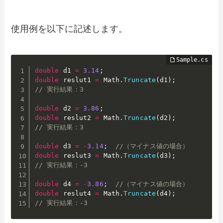
使用例を以下に記述します。
double
 d1 
=
3.14
;
double
 reslut1 
=
 Math
.
Truncate
(
d1
)
;
// 実行結果：3
double
 d2 
=
3.86
;
double
 reslut2 
=
 Math
.
Truncate
(
d2
)
;
// 実行結果：3
double
 d3 
=
-
3.14
;
//（マイナス値の場合）
double
 reslut3 
=
 Math
.
Truncate
(
d3
)
;
// 実行結果：-3
double
 d4 
=
-
3.86
;
//（マイナス値の場合）
double
 reslut4 
=
 Math
.
Truncate
(
d4
)
;
// 実行結果：-3