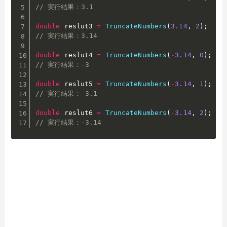
// 実行結果：3.1
double
 reslut3 
=
TruncateNumbers
(
3.14
,
2
)
;
/
// 実行結果：3.14
double
 reslut4 
=
TruncateNumbers
(
-
3.14
,
0
)
;
/
// 実行結果：-3
double
 reslut5 
=
TruncateNumbers
(
-
3.14
,
1
)
;
/
// 実行結果：-3.1
double
 reslut6 
=
TruncateNumbers
(
-
3.14
,
2
)
;
/
// 実行結果：-3.14