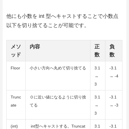
他にも小数を int 型へキャストすることで小数点
以下を切り捨てることが可能です。
メソ
内容
正
負
ッド
数
数
Floor
小さい方向へ丸めて切り捨てる
3.1
-3.1
→
→ -4
3
Trunc
０に近い値になるように切り捨
3.1
-3.1
ate
てる
→
→ -3
3
(int)
int型へキャストする。Truncat
3.1
-3.1