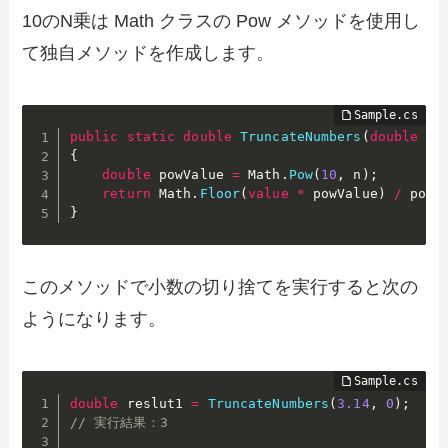
10のN乗は Math クラスの Pow メソッドを使用し
て独自メソッドを作成します。
public
static
double
TruncateNumbers
(
double
va
{
double
 powValue 
=
 Math
.
Pow
(
10
,
 n
)
;
return
 Math
.
Floor
(
value
*
 powValue
)
/
 powV
}
このメソッドで小数の切り捨てを実行すると次の
ようになります。
double
 reslut1 
=
TruncateNumbers
(
3.14
,
0
)
;
/
// 実行結果：3