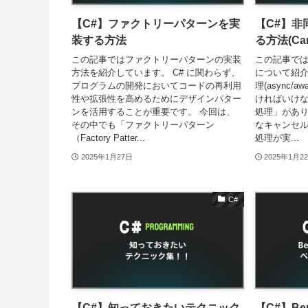
【C#】ファクトリーパターンを実
【C#】非
装する方法
る方法(Canc
この記事ではファクトリーパターンの実装
この記事で
方法を紹介しています。 C# に関わらず、
について紹介
プログラムの開発においてコードの再利用
理(async/
性や拡張性を高めるためにデザインパター
ければいけ
ンを活用することが重要です。 今回は、
処理」があり
その中でも「ファクトリーパターン
なキャンセ
（Factory Patter...
処理が実...
2025年1月27日
2025年1月2
C#
【C#】知っておきたいテクニック
【C#】Ben