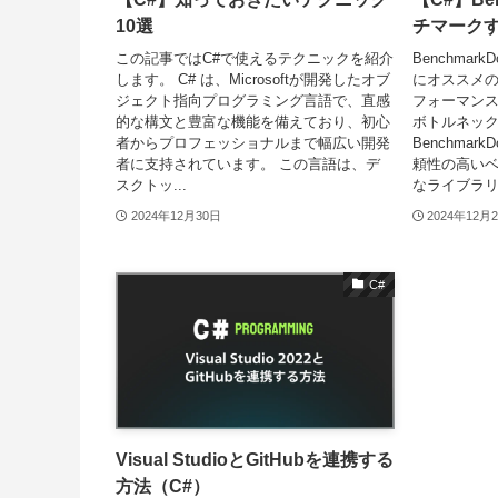
10選
チマーク
この記事ではC#で使えるテクニックを紹介
Benchmar
します。 C# は、Microsoftが開発したオブ
にオススメの
ジェクト指向プログラミング言語で、直感
フォーマン
的な構文と豊富な機能を備えており、初心
ボトルネッ
者からプロフェッショナルまで幅広い開発
Benchmar
者に支持されています。 この言語は、デ
頼性の高い
スクトッ...
なライブラリで
2024年12月30日
2024年12月
C#
Visual StudioとGitHubを連携する
方法（C#）