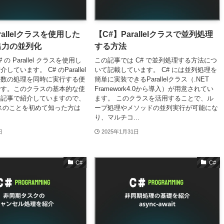
rallelクラスを使用した
【C#】Parallelクラスで並列処理
出力の並列化
する方法
の Parallel クラスを使用し
この記事では C# で並列処理する方法につ
ています。 C# のParallel
いて記載しています。 C# には並列処理を
複数の処理を同時に実行する便
簡単に実装できるParallelクラス（.NET
です。このクラスの基本的な使
Framework4.0から導入）が用意されてい
の記事で紹介していますので、
ます。 このクラスを活用することで、ル
lクラスのことを初めて知った方は
ープ処理やメソッドの並列実行が可能にな
り、マルチコ...
日
2025年1月31日
C#
C#