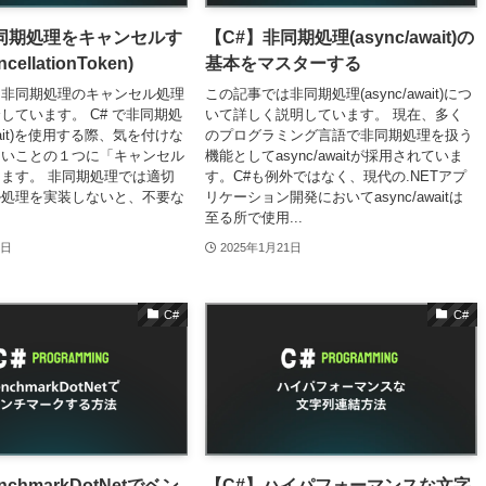
同期処理をキャンセルす
【C#】非同期処理(async/await)の
ellationToken)
基本をマスターする
は非同期処理のキャンセル処理
この記事では非同期処理(async/await)につ
しています。 C# で非同期処
いて詳しく説明しています。 現在、多く
await)を使用する際、気を付けな
のプログラミング言語で非同期処理を扱う
ないことの１つに「キャンセル
機能としてasync/awaitが採用されていま
ます。 非同期処理では適切
す。C#も例外ではなく、現代の.NETアプ
ル処理を実装しないと、不要な
リケーション開発においてasync/awaitは
至る所で使用...
2日
2025年1月21日
C#
C#
chmarkDotNetでベン
【C#】ハイパフォーマンスな文字