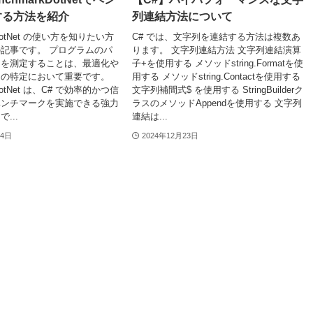
する方法を紹介
列連結方法について
kDotNet の使い方を知りたい方
C# では、文字列を連結する方法は複数あ
記事です。 プログラムのパ
ります。 文字列連結方法 文字列連結演算
スを測定することは、最適化や
子+を使用する メソッドstring.Formatを使
クの特定において重要です。
用する メソッドstring.Contactを使用する
kDotNet は、C# で効率的かつ信
文字列補間式$ を使用する StringBuilderク
ベンチマークを実施できる強力
ラスのメソッドAppendを使用する 文字列
...
連結は...
24日
2024年12月23日